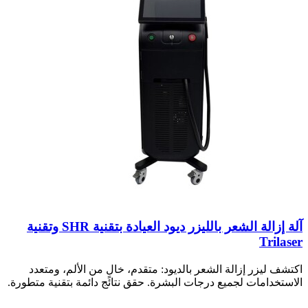
آلة إزالة الشعر بالليزر ديود العيادة بتقنية SHR وتقنية
Trilaser
اكتشف ليزر إزالة الشعر بالديود: متقدم، خالٍ من الألم، ومتعدد
الاستخدامات لجميع درجات البشرة. حقق نتائج دائمة بتقنية متطورة.