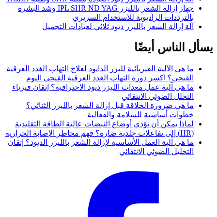
جهاز إزالة الشعر بالليزر IPL SHR ND YAG وشد البشرة
بالترددات الراديوية للاستخدام السريري
آلة إزالة الشعر بالليزر ديود ثلاثي لعيادات التجميل
يسأل الناس أيضًا
ما هي الآلية الفيزيائية لليزر الدايود لعلاج التهاب الغدد العرقية
القيحي؟ اكسر دورة التهاب الغدد العرقية القيحي اليوم
ما هي آلية عمل معدات الليزر ديود الاحترافية؟ إتقان فيزياء
التحلل الضوئي الانتقائي
ما هي ضرورة الحلاقة قبل إزالة الشعر بالليزر الثنائي؟
خطوات أساسية للسلامة والفعالية
لماذا يمكن أن تؤدي أوضاع النبضات عالية الطاقة التقليدية
(HR) إلى تفاعلات جلدية ضارة؟ فهم مخاطر الإصابة الحرارية
ما هي آلية العمل الأساسية لإزالة الشعر بالليزر الديود؟ إتقان
التحليل الضوئي الانتقائي