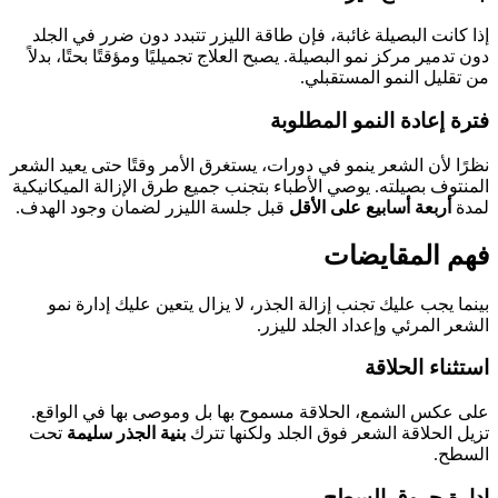
إذا كانت البصيلة غائبة، فإن طاقة الليزر تتبدد دون ضرر في الجلد
دون تدمير مركز نمو البصيلة. يصبح العلاج تجميليًا ومؤقتًا بحتًا، بدلاً
من تقليل النمو المستقبلي.
فترة إعادة النمو المطلوبة
نظرًا لأن الشعر ينمو في دورات، يستغرق الأمر وقتًا حتى يعيد الشعر
المنتوف بصيلته. يوصي الأطباء بتجنب جميع طرق الإزالة الميكانيكية
لمدة
أربعة أسابيع على الأقل
قبل جلسة الليزر لضمان وجود الهدف.
فهم المقايضات
بينما يجب عليك تجنب إزالة الجذر، لا يزال يتعين عليك إدارة نمو
الشعر المرئي وإعداد الجلد لليزر.
استثناء الحلاقة
على عكس الشمع، الحلاقة مسموح بها بل وموصى بها في الواقع.
تزيل الحلاقة الشعر فوق الجلد ولكنها تترك
بنية الجذر سليمة
تحت
السطح.
إدارة حروق السطح