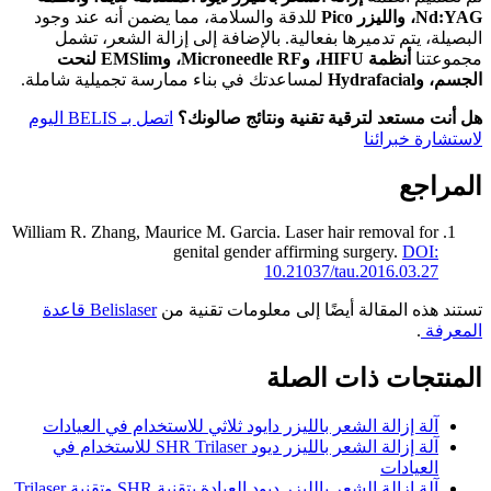
Nd:YAG، والليزر Pico
للدقة والسلامة، مما يضمن أنه عند وجود
البصيلة، يتم تدميرها بفعالية. بالإضافة إلى إزالة الشعر، تشمل
مجموعتنا
أنظمة HIFU، وMicroneedle RF، وEMSlim لنحت
الجسم، وHydrafacial
لمساعدتك في بناء ممارسة تجميلية شاملة.
هل أنت مستعد لترقية تقنية ونتائج صالونك؟
اتصل بـ BELIS اليوم
لاستشارة خبرائنا
المراجع
William R. Zhang, Maurice M. Garcia
.
Laser hair removal for
genital gender affirming surgery
.
DOI:
10.21037/tau.2016.03.27
تستند هذه المقالة أيضًا إلى معلومات تقنية من
Belislaser قاعدة
المعرفة
.
المنتجات ذات الصلة
آلة إزالة الشعر بالليزر دايود ثلاثي للاستخدام في العيادات
آلة إزالة الشعر بالليزر ديود SHR Trilaser للاستخدام في
العيادات
آلة إزالة الشعر بالليزر ديود العيادة بتقنية SHR وتقنية Trilaser