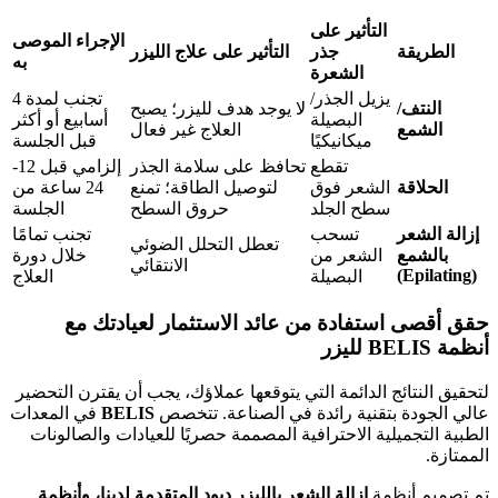
التأثير على
الإجراء الموصى
الطريقة
جذر
التأثير على علاج الليزر
به
الشعرة
يزيل الجذر/
تجنب لمدة 4
النتف/
لا يوجد هدف لليزر؛ يصبح
البصيلة
أسابيع أو أكثر
الشمع
العلاج غير فعال
ميكانيكيًا
قبل الجلسة
تقطع
تحافظ على سلامة الجذر
إلزامي قبل 12-
الحلاقة
الشعر فوق
لتوصيل الطاقة؛ تمنع
24 ساعة من
سطح الجلد
حروق السطح
الجلسة
إزالة الشعر
تسحب
تجنب تمامًا
تعطل التحلل الضوئي
بالشمع
الشعر من
خلال دورة
الانتقائي
(Epilating)
البصيلة
العلاج
حقق أقصى استفادة من عائد الاستثمار لعيادتك مع
أنظمة BELIS لليزر
لتحقيق النتائج الدائمة التي يتوقعها عملاؤك، يجب أن يقترن التحضير
عالي الجودة بتقنية رائدة في الصناعة. تتخصص
BELIS
في المعدات
الطبية التجميلية الاحترافية المصممة حصريًا للعيادات والصالونات
الممتازة.
تم تصميم أنظمة
إزالة الشعر بالليزر ديود المتقدمة لدينا، وأنظمة