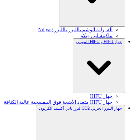
آلة إزالة الوشم بالليزر بالليزر Nd yag
ماكينة ليزر بيكو
جهاز HIFU و HIFU المهبلي
جهاز HIFU
جهاز HIFU متعدد الأشعة فوق البنفسجية عالية الكثافة
جهاز الليزر الجزئي CO2 ليزر ثاني أكسيد الكربون